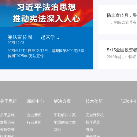
防非宣传月：警
一、响应监管号召
宪法宣传周 | 一起来学...
2025.12.03
5•15全国投
2025年12月1日至12月7日，是我国第8个“宪法宣
传周”2025年“宪法宣传...
2019年起，中国证
关于思维
新闻中心
解决方案
技术创新
试验中
关于思维
企业新闻
车载解决方案
安全计算机
发展历程
行业新闻
地面解决方案
操作系统
资质荣誉
其他
电源