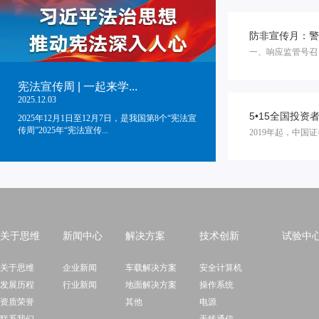
防非宣传月：警
一、响应监管号召
宪法宣传周 | 一起来学...
2025.12.03
5•15全国投
2025年12月1日至12月7日，是我国第8个“宪法宣
传周”2025年“宪法宣传...
2019年起，中国证
关于思维
新闻中心
解决方案
技术创新
试验中
关于思维
企业新闻
车载解决方案
安全计算机
发展历程
行业新闻
地面解决方案
操作系统
资质荣誉
其他
电源