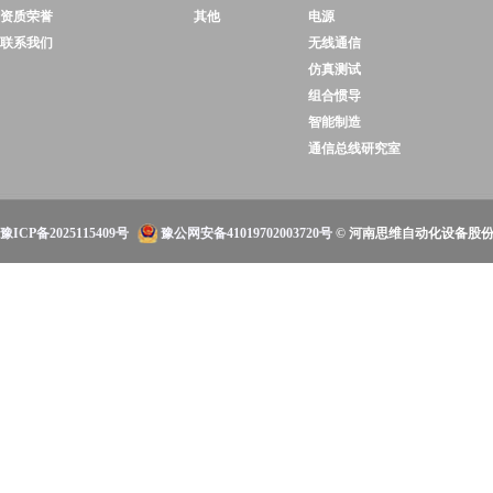
资质荣誉
其他
电源
联系我们
无线通信
仿真测试
组合惯导
智能制造
通信总线研究室
豫ICP备2025115409号
豫公网安备41019702003720号
© 河南思维自动化设备股份有