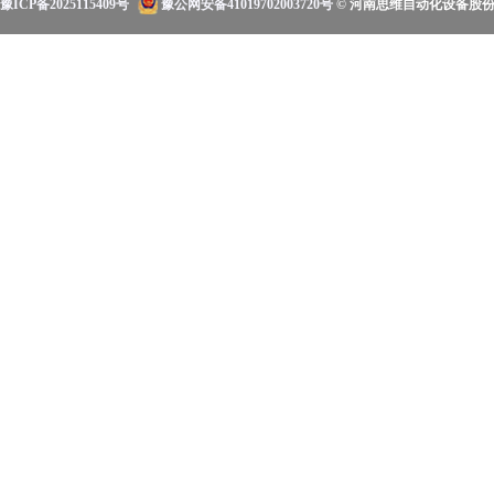
豫ICP备2025115409号
豫公网安备41019702003720号
© 河南思维自动化设备股份有