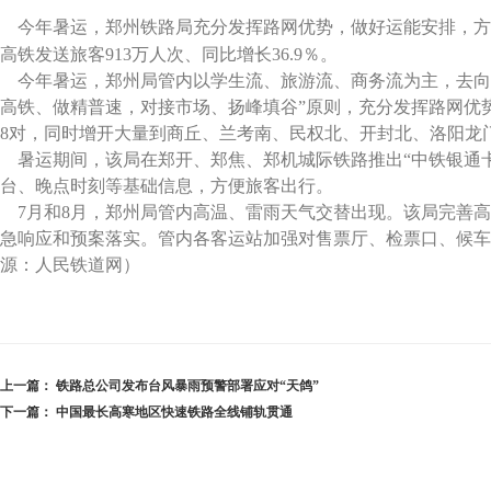
今年暑运，郑州铁路局充分发挥路网优势，做好运能安排，方便旅
高铁发送旅客913万人次、同比增长36.9％。
今年暑运，郑州局管内以学生流、旅游流、商务流为主，去向
高铁、做精普速，对接市场、扬峰填谷”原则，充分发挥路网优
8对，同时增开大量到商丘、兰考南、民权北、开封北、洛阳龙
暑运期间，该局在郑开、郑焦、郑机城际铁路推出“中铁银通
台、晚点时刻等基础信息，方便旅客出行。
7月和8月，郑州局管内高温、雷雨天气交替出现。该局完善
急响应和预案落实。管内各客运站加强对售票厅、检票口、候车
源：人民铁道网）
上一篇：
铁路总公司发布台风暴雨预警部署应对“天鸽”
下一篇：
中国最长高寒地区快速铁路全线铺轨贯通