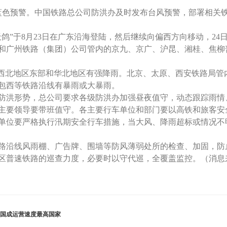
蓝色预警。中国铁路总公司防洪办及时发布台风预警，部署相关
天鸽”于8月23日在广东沿海登陆，然后继续向偏西方向移动，2
路局和广州铁路（集团）公司管内的京九、京广、沪昆、湘桂、焦
日，西北地区东部和华北地区有强降雨。北京、太原、西安铁路局
包西等铁路沿线有暴雨或大暴雨。
防洪形势，总公司要求各级防洪办加强昼夜值守，动态跟踪雨情
主要领导要带班值守。各主要行车单位和部门要以高铁和旅客安
单位要严格执行汛期安全行车措施，当大风、降雨超标或情况不
路沿线风雨棚、广告牌、围墙等防风薄弱处所的检查、加固，防
区普速铁路的巡查力度，必要时以守代巡，全覆盖监控。（消息
 我国成运营速度最高国家