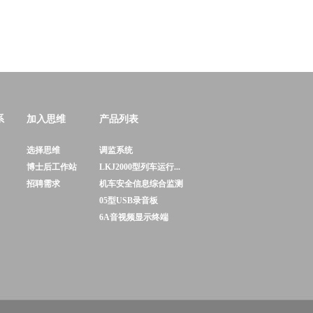
系
加入思维
产品列表
选择思维
调监系统
博士后工作站
LKJ2000型列车运行...
招聘需求
机车安全信息综合监测
05型USB录音板
6A音视频显示终端