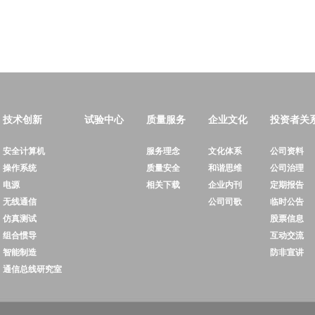
技术创新
试验中心
质量服务
企业文化
投资者关
安全计算机
服务理念
文化体系
公司资料
操作系统
质量安全
和谐思维
公司治理
电源
相关下载
企业内刊
定期报告
无线通信
公司司歌
临时公告
仿真测试
股票信息
组合惯导
互动交流
智能制造
防非宣讲
通信总线研究室