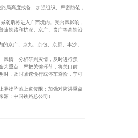
铁路局高度戒备、加强组织、严密防范，
4日减弱后将进入广西境内。受台风影响，
柳普速铁路和杭深、京广、贵广等高铁沿
管内的京广、京九、京包、京原、丰沙、
、风情，分析研判灾情，及时进行预
全为重点，严把关键环节，将关口前
明时，及时减速慢行或停车避险，宁可
止异物坠落上道侵限；加强对防洪重点
来源：中国铁路总公司）