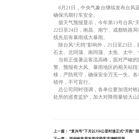
8月21日，中央气象台继续发布台风
确保汛期行车安全。
据天气预报显示，今年第13号台风“
22日至24日，南昌、南宁、成都铁
线先后有暴雨或大暴雨。
除台风“天鸽”影响外，21日至23
石太、北同蒲、南同蒲、太焦、太中、
当前正值暑运客流高峰，面对严峻的
警。预报有大风、暴雨地区的相关站段
移，严防死守，确保安全万无一失。各
错停，不可盲行。
总公司同时强调，各单位要加强对铁
处所的巡查监护，加大对降雨量较大山
上一篇：
“复兴号”下月以350公里时速正式“开跑”
下一篇：
郑州铁路局发挥优势客流增幅明显