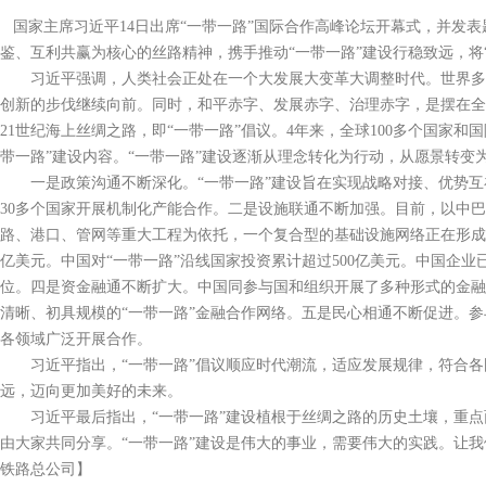
国家主席习近平14日出席“一带一路”国际合作高峰论坛开幕式，并发表
鉴、互利共赢为核心的丝路精神，携手推动“一带一路”建设行稳致远，将
习近平强调，人类社会正处在一个大发展大变革大调整时代。世界多极
创新的步伐继续向前。同时，和平赤字、发展赤字、治理赤字，是摆在全
21世纪海上丝绸之路，即“一带一路”倡议。4年来，全球100多个国家
带一路”建设内容。“一带一路”建设逐渐从理念转化为行动，从愿景转变
一是政策沟通不断深化。“一带一路”建设旨在实现战略对接、优势互补
30多个国家开展机制化产能合作。二是设施联通不断加强。目前，以中
路、港口、管网等重大工程为依托，一个复合型的基础设施网络正在形成。三
亿美元。中国对“一带一路”沿线国家投资累计超过500亿美元。中国企业已
位。四是资金融通不断扩大。中国同参与国和组织开展了多种形式的金融
清晰、初具规模的“一带一路”金融合作网络。五是民心相通不断促进。
各领域广泛开展合作。
习近平指出，“一带一路”倡议顺应时代潮流，适应发展规律，符合各国
远，迈向更加美好的未来。
习近平最后指出，“一带一路”建设植根于丝绸之路的历史土壤，重点面
由大家共同分享。“一带一路”建设是伟大的事业，需要伟大的实践。让
铁路总公司】