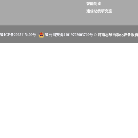
智能制造
通信总线研究室
豫ICP备2025115409号
豫公网安备41019702003720号
© 河南思维自动化设备股份有