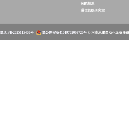
智能制造
通信总线研究室
豫ICP备2025115409号
豫公网安备41019702003720号
© 河南思维自动化设备股份有