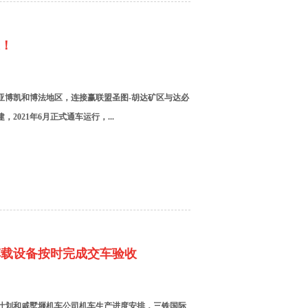
通！
内亚博凯和博法地区，连接赢联盟圣图-胡达矿区与达必
2021年6月正式通车运行，...
车载设备按时完成交车验收
整体计划和戚墅堰机车公司机车生产进度安排，三铁国际