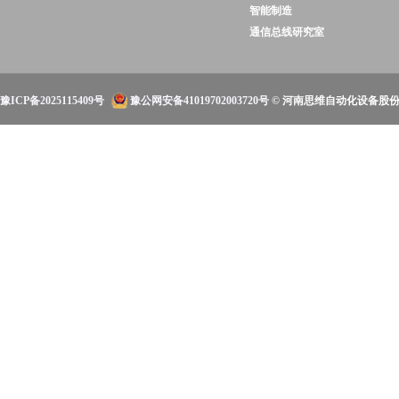
智能制造
通信总线研究室
豫ICP备2025115409号
豫公网安备41019702003720号
© 河南思维自动化设备股份有