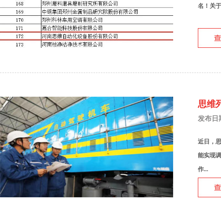
名！关
思维
发布日期：
近日，
能实现
作...