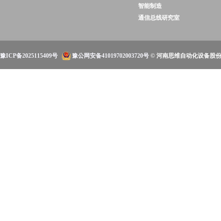
智能制造
通信总线研究室
豫ICP备2025115409号
豫公网安备41019702003720号
© 河南思维自动化设备股份有