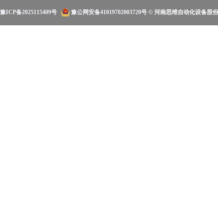
豫ICP备2025115409号
豫公网安备41019702003720号
© 河南思维自动化设备股份有