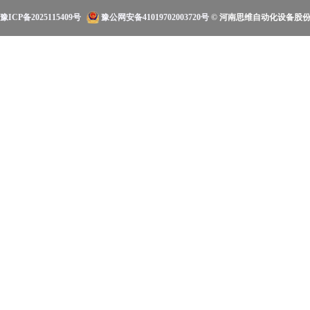
豫ICP备2025115409号
豫公网安备41019702003720号
© 河南思维自动化设备股份有