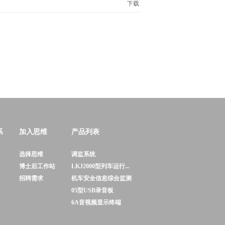
下载
系
加入思维
产品列表
选择思维
调监系统
博士后工作站
LKJ2000型列车运行...
招聘需求
机车安全信息综合监测
05型USB录音板
6A音视频显示终端