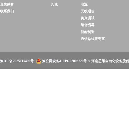
资质荣誉
其他
电源
联系我们
无线通信
仿真测试
组合惯导
智能制造
通信总线研究室
豫ICP备2025115409号
豫公网安备41019702003720号
© 河南思维自动化设备股份有