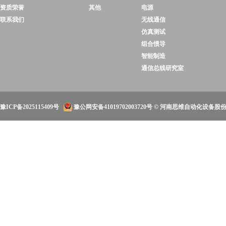
资质荣誉
其他
电源
联系我们
无线通信
仿真测试
组合惯导
智能制造
通信总线研究室
豫ICP备2025115409号
豫公网安备41019702003720号
© 河南思维自动化设备股份有