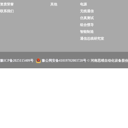
资质荣誉
其他
电源
联系我们
无线通信
仿真测试
组合惯导
智能制造
通信总线研究室
豫ICP备2025115409号
豫公网安备41019702003720号
© 河南思维自动化设备股份有