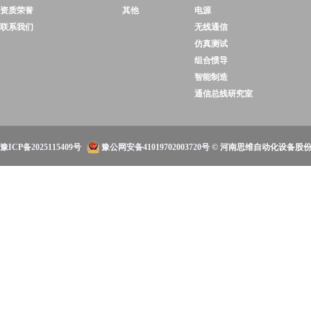
资质荣誉
其他
电源
联系我们
无线通信
仿真测试
组合惯导
智能制造
通信总线研究室
豫ICP备2025115409号
豫公网安备41019702003720号
© 河南思维自动化设备股份有