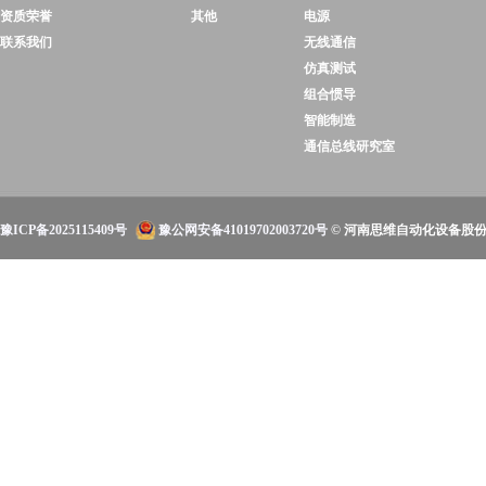
资质荣誉
其他
电源
联系我们
无线通信
仿真测试
组合惯导
智能制造
通信总线研究室
豫ICP备2025115409号
豫公网安备41019702003720号
© 河南思维自动化设备股份有