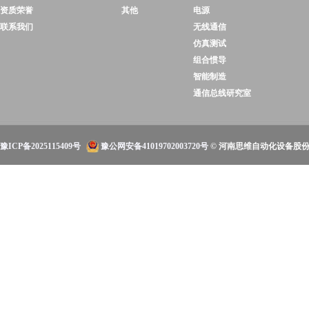
资质荣誉
其他
电源
联系我们
无线通信
仿真测试
组合惯导
智能制造
通信总线研究室
豫ICP备2025115409号
豫公网安备41019702003720号
© 河南思维自动化设备股份有