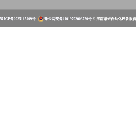
豫ICP备2025115409号
豫公网安备41019702003720号
© 河南思维自动化设备股份有