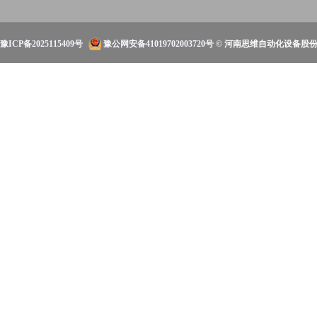
豫ICP备2025115409号
豫公网安备41019702003720号
© 河南思维自动化设备股份有