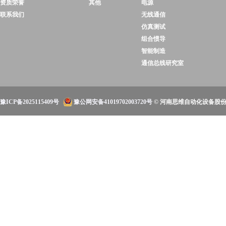
资质荣誉
其他
电源
联系我们
无线通信
仿真测试
组合惯导
智能制造
通信总线研究室
豫ICP备2025115409号
豫公网安备41019702003720号
© 河南思维自动化设备股份有