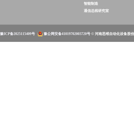
智能制造
通信总线研究室
豫ICP备2025115409号
豫公网安备41019702003720号
© 河南思维自动化设备股份有