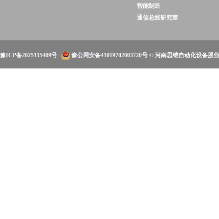
智能制造
通信总线研究室
豫ICP备2025115409号
豫公网安备41019702003720号
© 河南思维自动化设备股份有