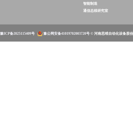
智能制造
通信总线研究室
豫ICP备2025115409号
豫公网安备41019702003720号
© 河南思维自动化设备股份有