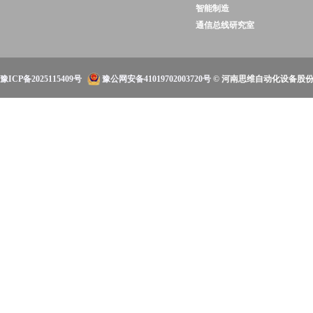
智能制造
通信总线研究室
豫ICP备2025115409号
豫公网安备41019702003720号
© 河南思维自动化设备股份有