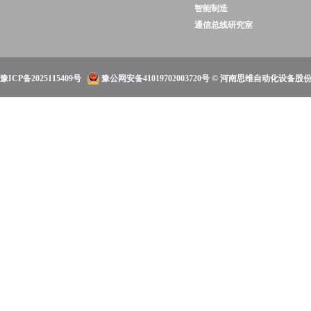
智能制造
通信总线研究室
豫ICP备2025115409号
豫公网安备41019702003720号
© 河南思维自动化设备股份有