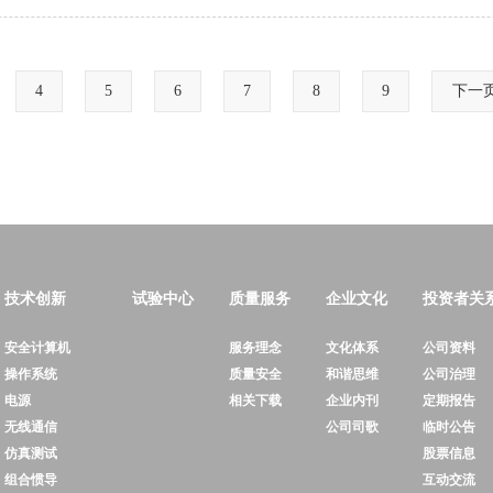
4
5
6
7
8
9
下一
技术创新
试验中心
质量服务
企业文化
投资者关
安全计算机
服务理念
文化体系
公司资料
操作系统
质量安全
和谐思维
公司治理
电源
相关下载
企业内刊
定期报告
无线通信
公司司歌
临时公告
仿真测试
股票信息
组合惯导
互动交流