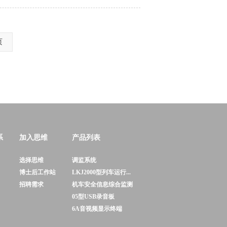
页
系
加入思维
产品列表
选择思维
调监系统
博士后工作站
LKJ2000型列车运行...
招聘需求
机车安全信息综合监测
05型USB录音板
6A音视频显示终端