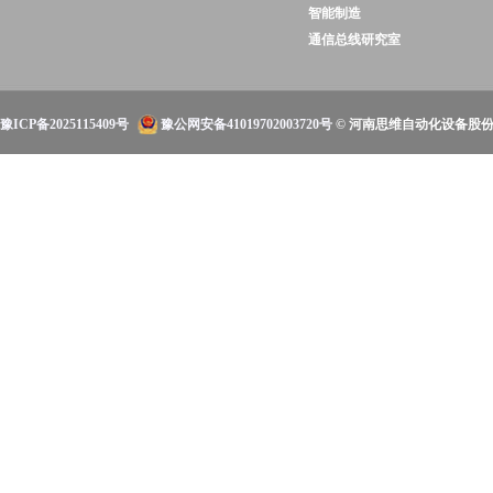
智能制造
通信总线研究室
豫ICP备2025115409号
豫公网安备41019702003720号
© 河南思维自动化设备股份有