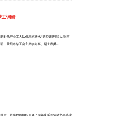
精工调研
市新时代产业工人队伍思想状况”第四调研组7人,到河
，荥阳市总工会主席李向亭、副主席樊...
活理念，思维股份组织开展了周年庆系列活动之羽毛球