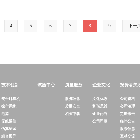
4
5
6
7
8
9
下一
技术创新
试验中心
质量服务
企业文化
投资者关
安全计算机
服务理念
文化体系
公司资料
操作系统
质量安全
和谐思维
公司治理
电源
相关下载
企业内刊
定期报告
无线通信
公司司歌
临时公告
仿真测试
股票信息
组合惯导
互动交流