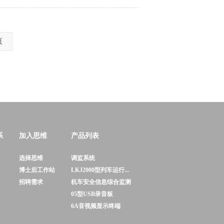
页
系
加入思维
产品列表
选择思维
调监系统
博士后工作站
LKJ2000型列车运行...
招聘需求
机车安全信息综合监测
05型USB录音板
6A音视频显示终端