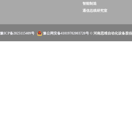
智能制造
通信总线研究室
豫ICP备2025115409号
豫公网安备41019702003720号
© 河南思维自动化设备股份有