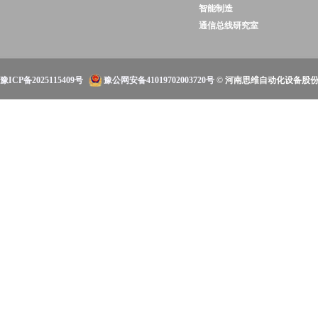
智能制造
通信总线研究室
豫ICP备2025115409号
豫公网安备41019702003720号
© 河南思维自动化设备股份有