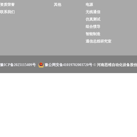
资质荣誉
其他
电源
联系我们
无线通信
仿真测试
组合惯导
智能制造
通信总线研究室
豫ICP备2025115409号
豫公网安备41019702003720号
© 河南思维自动化设备股份有